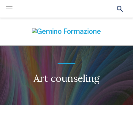
Skip
to
content
Art counseling