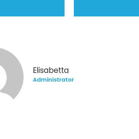
azione
li
Elisabetta
administrator