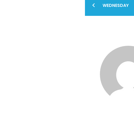
Navig
WEDNESDAY
artico