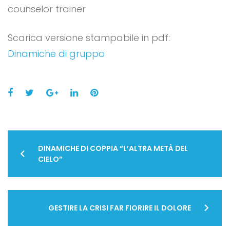
counselor trainer
Scarica versione stampabile in pdf:
Dinamiche di gruppo
Facebook
Twitter
Google+
LinkedIn
Pinterest
Navigazione
DINAMICHE DI COPPIA “L’ALTRA METÀ DEL
articoli
CIELO”
GESTIRE LA CRISI FAR FIORIRE IL DOLORE